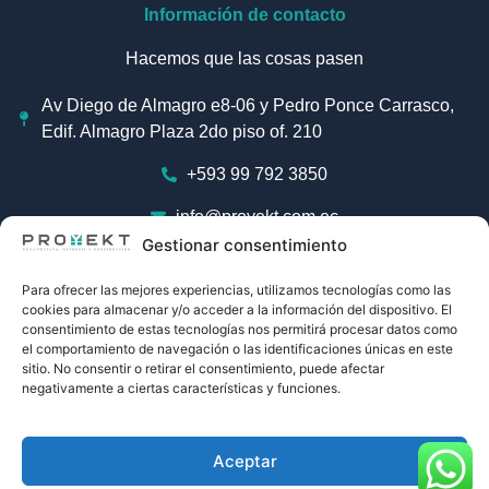
Información de contacto
Hacemos que las cosas pasen
Av Diego de Almagro e8-06 y Pedro Ponce Carrasco,
Edif. Almagro Plaza 2do piso of. 210
+593 99 792 3850
info@proyekt.com.ec
Gestionar consentimiento
Para ofrecer las mejores experiencias, utilizamos tecnologías como las
Social links
cookies para almacenar y/o acceder a la información del dispositivo. El
consentimiento de estas tecnologías nos permitirá procesar datos como
el comportamiento de navegación o las identificaciones únicas en este
sitio. No consentir o retirar el consentimiento, puede afectar
negativamente a ciertas características y funciones.
PROYEKT COPYRIGHT © 2024
Arquitectura, Gerencia y Construcción.
Sitio web hecho por Envigroom
Aceptar